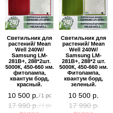
Светильник для
Светильник для
растений/ Mean
растений/ Mean
Well 240W/
Well 240W/
Samsung LM-
Samsung LM-
281B+, 288*2шт.
281B+, 288*2 шт.
5000К, 450-660 нм.
5000К, 450-660 нм.
фитолампа,
Фитолампа,
квантум борд,
квантум борд,
красный.
зеленый.
10 500
р.
10 500
р.
/
1 pc
17 990
р.
17 990
р.
/
1 pc