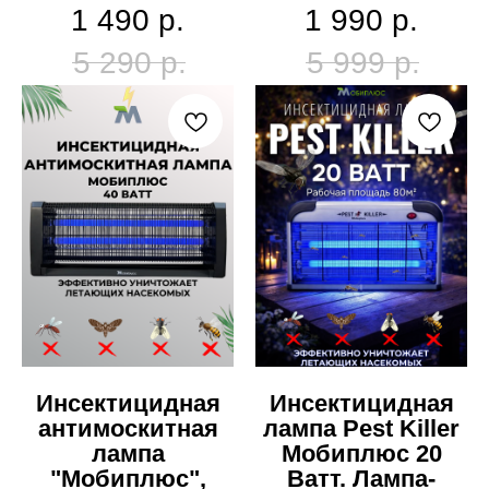
1 490
р.
1 990
р.
5 290
р.
5 999
р.
Инсектицидная
Инсектицидная
антимоскитная
лампа Pest Killer
лампа
Мобиплюс 20
"Мобиплюс",
Ватт. Лампа-