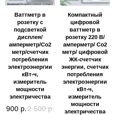
Ваттметр в
Компактный
розетку с
цифровой
подсветкой
ваттметр в
дисплея/
розетку 220 В/
амперметр/Co2
амперметр/ Co2
метр/счетчик
метр/ цифровой
потребления
ЖК-счетчик
электроэнергии
энергии, счетчик
кВт-ч,
потребления
измеритель
электроэнергии
мощности
кВт-ч,
электричества
измеритель
мощности
900
р.
2 500
р.
электричества