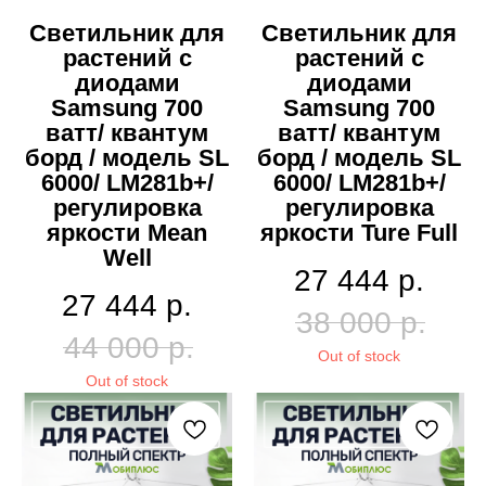
Светильник для
Светильник для
растений с
растений с
диодами
диодами
Samsung 700
Samsung 700
ватт/ квантум
ватт/ квантум
борд / модель SL
борд / модель SL
6000/ LM281b+/
6000/ LM281b+/
регулировка
регулировка
яркости Mean
яркости Ture Full
Well
27 444
р.
27 444
р.
38 000
р.
44 000
р.
Out of stock
Out of stock