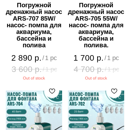
Погружной
Погружной
дренажный насос
дренажный насос
ARS-707 85W/
ARS-705 55W/
насос- помпа для
насос- помпа для
аквариума,
аквариума,
бассейна и
бассейна и
полива
полива.
2 890
р.
1 700
р.
/
1 pc
/
1 pc
3 600
р.
4 700
р.
/
1 pc
/
1 pc
Out of stock
Out of stock