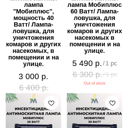
лампа
лампа Мобиплюс
"Мобиплюс",
60 Ватт/ Лампа-
мощность 40
ловушка, для
Ватт/ Лампа-
уничтожения
ловушка, для
комаров и других
уничтожения
насекомых в
комаров и других
помещении и на
насекомых, в
улице.
помещении и на
5 490
р.
/
1 pc
улице.
6 300
р.
/
1 pc
3 000
р.
Out of stock
6 400
р.