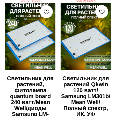
Out of stock
Out of stock
Светильник для
Светильник для
растений,
растений Qkwin
фитолампа
120 ватт/
quantum board
Samsung LM301b/
240 ватт/Mean
Mean Well/
Well/диоды
Полный спектр,
Samsung LM-
ИК, УФ