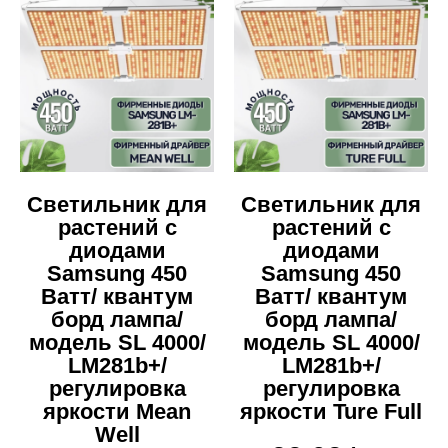
Светильник для
Светильник для
растений с
растений с
диодами
диодами
Samsung 450
Samsung 450
Ватт/ квантум
Ватт/ квантум
борд лампа/
борд лампа/
модель SL 4000/
модель SL 4000/
LM281b+/
LM281b+/
регулировка
регулировка
яркости Mean
яркости Ture Full
Well