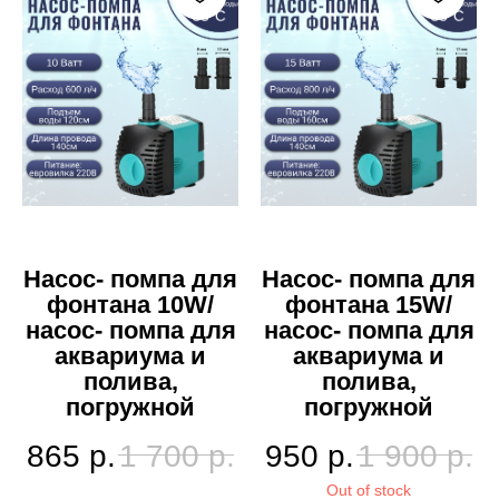
Насос- помпа для
Насос- помпа для
фонтана 10W/
фонтана 15W/
насос- помпа для
насос- помпа для
аквариума и
аквариума и
полива,
полива,
погружной
погружной
865
р.
1 700
р.
950
р.
1 900
р.
Out of stock