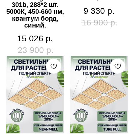
301b, 288*2 шт.
9 330
р.
5000К, 450-660 нм,
квантум борд,
16 900
р.
синий.
15 026
р.
23 900
р.