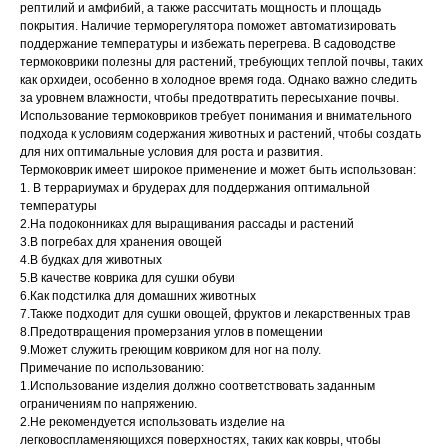
рептилий и амфибий, а также рассчитать мощность и площадь
покрытия. Наличие терморегулятора поможет автоматизировать
поддержание температуры и избежать перегрева. В садоводстве
термоковрики полезны для растений, требующих теплой почвы, таких
как орхидеи, особенно в холодное время года. Однако важно следить
за уровнем влажности, чтобы предотвратить пересыхание почвы.
Использование термоковриков требует понимания и внимательного
подхода к условиям содержания животных и растений, чтобы создать
для них оптимальные условия для роста и развития.
Термоковрик имеет широкое применение и может быть использован:
1. В террариумах и брудерах для поддержания оптимальной
температуры
2.На подоконниках для выращивания рассады и растений
3.В погребах для хранения овощей
4.В будках для животных
5.В качестве коврика для сушки обуви
6.Как подстилка для домашних животных
7.Также подходит для сушки овощей, фруктов и лекарственных трав
8.Предотвращения промерзания углов в помещении
9.Может служить греющим ковриком для ног на полу.
Примечание по использованию:
1.Использование изделия должно соответствовать заданным
ограничениям по напряжению.
2.Не рекомендуется использовать изделие на
легковоспламеняющихся поверхностях, таких как ковры, чтобы