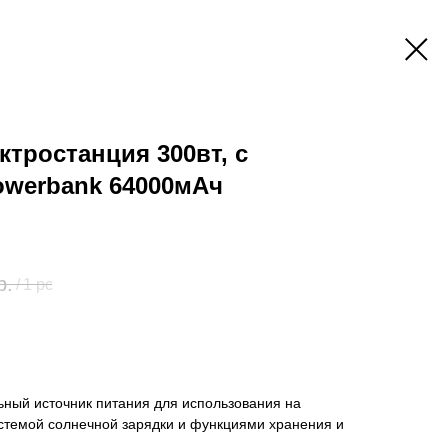
ктростанция 300вт, с
owerbank 64000мАч
р.
/
1 pc
ый источник питания для использования на
истемой солнечной зарядки и функциями хранения и