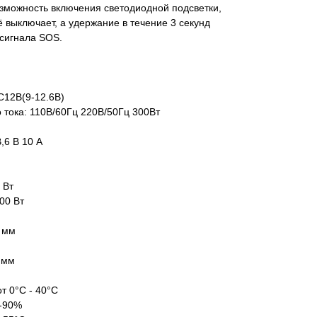
зможность включения светодиодной подсветки,
 выключает, а удержание в течение 3 секунд
 сигнала SOS.
C12В(9-12.6В)
 тока: 110В/60Гц 220В/50Гц 300Вт
,6 В 10 А
 Вт
00 Вт
5 мм
 мм
т 0°C - 40°C
%-90%