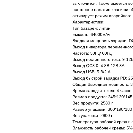
выключится. Также имеется во
повторное нажатие клавиши её
активирует режим аварийного
Характеристики:
Тип батареи: литий
Емкость: 64000мАч
Входная мощность зарядки: D
Выход инвертора переменного
Частота: 50Гц/ 60Гц
Выход постоянного тока: 9-12В
Выход QC3.0: 4.8В-12В 3А
Выход USB: 5 В/2 А
Выход быстрой зарядки PD: 25
Общая Выходная мощность: 3
Время зарядки: около 4 часов
Размер продукта: 245*120*14
Вес продукта: 2580 г
Размер упаковки: 300*190*180
Вес упаковки: 2900 г
Температура рабочей среды: о
Влажность рабочей среды: 5