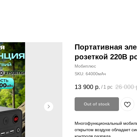
Портативная эле
розеткой 220В p
Мобиплюс
SKU:
64000мАч
13 900
р.
26 000
/
1 pc
Out of stock
Многофункциональный мобильн
открытом воздухе обладает с
контроля разряда.