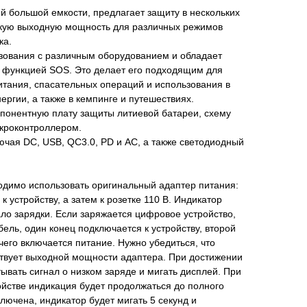
й большой емкости, предлагает защиту в нескольких
окую выходную мощность для различных режимов
ка.
ьзования с различным оборудованием и обладает
и функцией SOS. Это делает его подходящим для
итания, спасательных операций и использования в
ергии, а также в кемпинге и путешествиях.
мпонентную плату защиты литиевой батареи, схему
икроконтроллером.
чая DC, USB, QC3.0, PD и AC, а также светодиодный
одимо использовать оригинальный адаптер питания:
к устройству, а затем к розетке 110 В. Индикатор
ало зарядки. Если заряжается цифровое устройство,
ель, один конец подключается к устройству, второй
чего включается питание. Нужно убедиться, что
ствует выходной мощности адаптера. При достижении
ывать сигнал о низком заряде и мигать дисплей. При
йстве индикация будет продолжаться до полного
лючена, индикатор будет мигать 5 секунд и