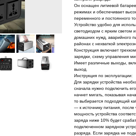
Он оснащен литиевой батарее
режимах и обеспечивает выс
переменного и постоянного то
Устройство удобно для испол
светодиодом с ярким светом 
домашних нужд, аварийного п
районах с нехваткой электроэн
Конструкция включает трехко
зарядки, схему управления м
Имеет различные выходы, вклю
выход.
Инструкция по эксплуатации:
Для зарядки устройства необх
сначала нужно подключить его 
начнет мигать, показывая нач
то выбирается подходящий каб
— к источнику питания, после 
мощность устройства соответ
заряда ниже 10% будет срабат
подключенном зарядном устро
разряда. Если зарядка не подк