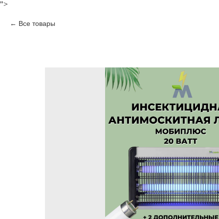
">
Все товары