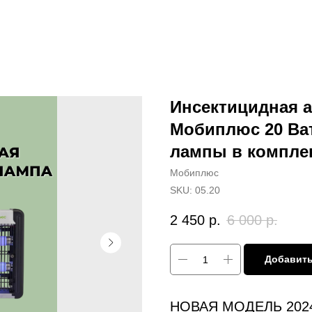
Инсектицидная 
Мобиплюс 20 Ва
лампы в комплек
Мобиплюс
SKU:
05.20
2 450
р.
6 000
р.
Добавить
НОВАЯ МОДЕЛЬ 202